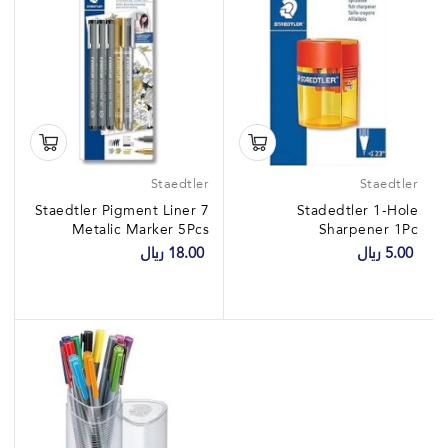
Staedtler
Staedtler
Staedtler Pigment Liner 7
Stadedtler 1-Hole
Metalic Marker 5Pcs
Sharpener 1Pc
1Card
5.00 ريال
18.00 ريال