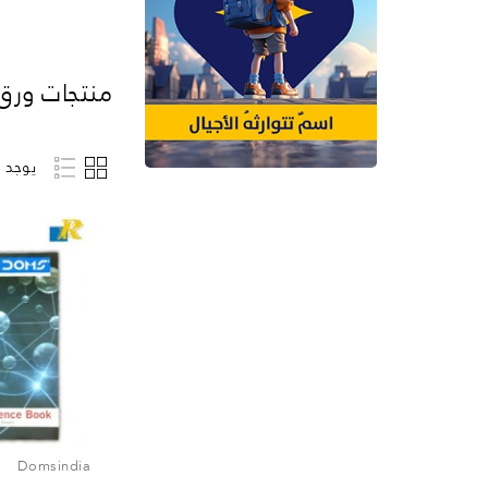
منتجات ورق 
يوجد م
Domsindia