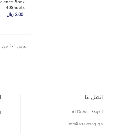
cience Book
40Sheets
2.00 ريال
عرض 1-1 من 1 منتجات
اتصل بنا
ا
الدوحة - Al Doha
ا
info@alrawnaq.qa